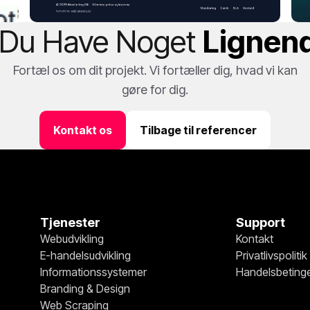
l Du Have Noget
Lignen
Fortæl os om dit projekt. Vi fortæller dig, hvad vi kan
gøre for dig.
Kontakt os
Tilbage til referencer
Tjenester
Support
Webudvikling
Kontakt
E-handelsudvikling
Privatlivspolitik
Informationssystemer
Handelsbetinge
Branding & Design
Web Scraping