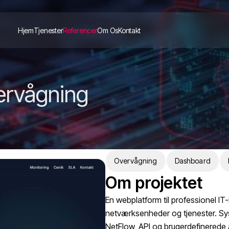
Hjem
Tjenester
Referencer
Om Os
Kontakt
vervågning
Overvågning
Dashboard
Om projektet
En webplatform til professionel IT
netværksenheder og tjenester. Sys
NetFlow, API og brugerdefinerede 