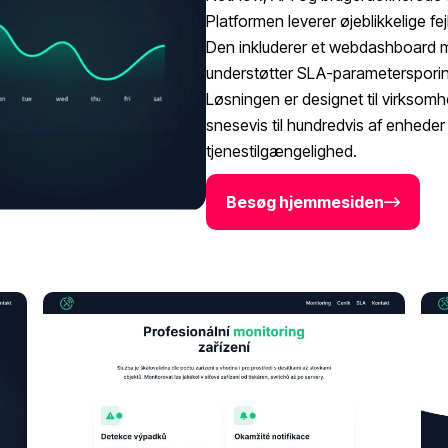
Platformen leverer øjeblikkelige fe
Den inkluderer et webdashboard med
understøtter SLA-parametersporing
Løsningen er designet til virksomhe
snesevis til hundredvis af enhede
tjenestilgængelighed.
Besøg hjemmesiden