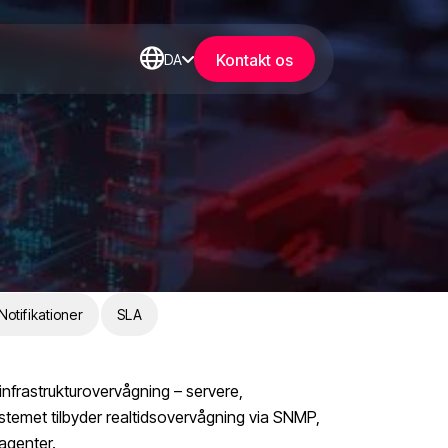
Kontakt os
DA
Notifikationer
SLA
-infrastrukturovervågning – servere,
temet tilbyder realtidsovervågning via SNMP,
agenter.