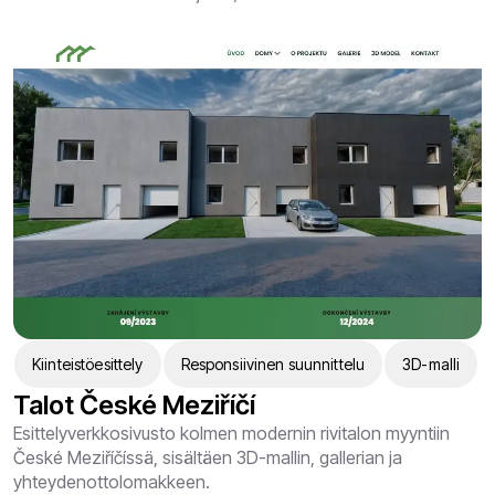
Kiinteistöesittely
Responsiivinen suunnittelu
3D-malli
Talot České Meziříčí
Esittelyverkkosivusto kolmen modernin rivitalon myyntiin
České Meziříčíssä, sisältäen 3D-mallin, gallerian ja
yhteydenottolomakkeen.