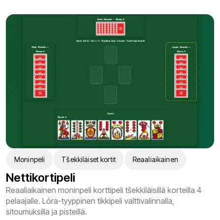
Moninpeli
Tšekkiläiset kortit
Reaaliaikainen
Nettikortipeli
Reaaliaikainen moninpeli korttipeli tšekkiläisillä korteilla 4
pelaajalle. Lóra-tyyppinen tikkipeli valttivalinnalla,
sitoumuksilla ja pisteillä.