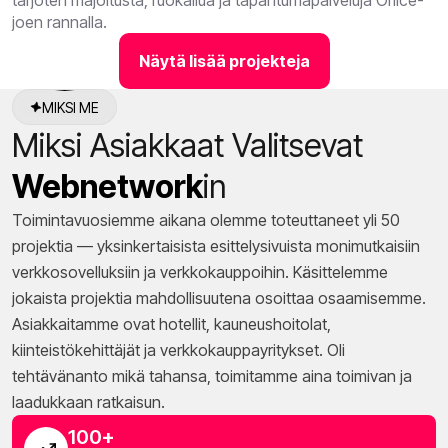
tarjoten majoitusta, ruokailua ja tapahtumapalveluja Orlice-
joen rannalla.
Näytä lisää projekteja
MIKSI ME
Miksi Asiakkaat Valitsevat
Webnetwork
In
Toimintavuosiemme aikana olemme toteuttaneet yli 50
projektia — yksinkertaisista esittelysivuista monimutkaisiin
verkkosovelluksiin ja verkkokauppoihin. Käsittelemme
jokaista projektia mahdollisuutena osoittaa osaamisemme.
Asiakkaitamme ovat hotellit, kauneushoitolat,
kiinteistökehittäjät ja verkkokauppayritykset. Oli
tehtävänanto mikä tahansa, toimitamme aina toimivan ja
laadukkaan ratkaisun.
100+