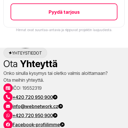
Pyydä tarjous
Hinnat ovat suuntaa-antavia ja riippuvat projektin laajuudesta.
YHTEYSTIEDOT
Ota
Yhteyttä
Onko sinulla kysymys tai oletko valmis aloittamaan?
Ota meihin yhteyttä.
IČO: 19552319
+420 720 950 900
info@webnetwork.cz
+420 720 950 900
Facebook-profiilimme