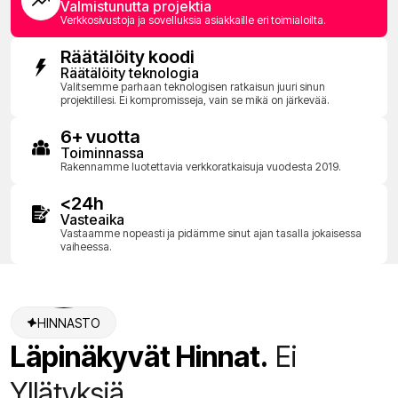
Valmistunutta projektia
Verkkosivustoja ja sovelluksia asiakkaille eri toimialoilta.
Räätälöity koodi
Räätälöity teknologia
Valitsemme parhaan teknologisen ratkaisun juuri sinun
projektillesi. Ei kompromisseja, vain se mikä on järkevää.
6+ vuotta
Toiminnassa
Rakennamme luotettavia verkkoratkaisuja vuodesta 2019.
<24h
Vasteaika
Vastaamme nopeasti ja pidämme sinut ajan tasalla jokaisessa
vaiheessa.
HINNASTO
Läpinäkyvät Hinnat.
Ei
Yllätyksiä.