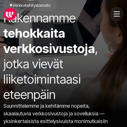
Verkkokehitystoimisto
Rakennamme
tehokkaita
verkkosivustoja
,
jotka vievät
liiketoimintaasi
eteenpäin
Suunnittelemme ja kehitämme nopeita,
skaalautuvia verkkosivustoja ja sovelluksia —
yksinkertaisista esittelysivuista monimutkaisiin