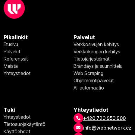
Pikalinkit
Palvelut
Etusivu
Verkkosivujen kehitys
Palvelut
Verkkokaupan kehitys
Referenssit
Tietojärjestelmät
Meistä
Brändäys ja suunnittelu
Yhteystiedot
Web Scraping
Ohjelmointipalvelut
AI-automaatio
Tuki
Yhteystiedot
Yhteystiedot
+420 720 950 900
Tietosuojakäytäntö
info@webnetwork.cz
Käyttöehdot