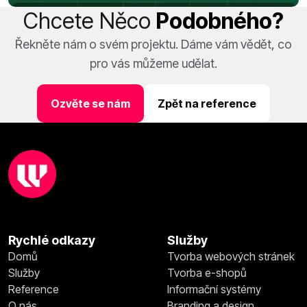
Chcete Něco
Podobného?
Řekněte nám o svém projektu. Dáme vám vědět, co
pro vás můžeme udělat.
Ozvěte se nám
Zpět na reference
Rychlé odkazy
Služby
Domů
Tvorba webových stránek
Služby
Tvorba e-shopů
Reference
Informační systémy
O nás
Branding a design