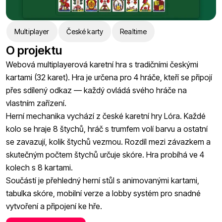
Multiplayer
České karty
Realtime
O projektu
Webová multiplayerová karetní hra s tradičními českými
kartami (32 karet). Hra je určena pro 4 hráče, kteří se připojí
přes sdílený odkaz — každý ovládá svého hráče na
vlastním zařízení.
Herní mechanika vychází z české karetní hry Lóra. Každé
kolo se hraje 8 štychů, hráč s trumfem volí barvu a ostatní
se zavazují, kolik štychů vezmou. Rozdíl mezi závazkem a
skutečným počtem štychů určuje skóre. Hra probíhá ve 4
kolech s 8 kartami.
Součástí je přehledný herní stůl s animovanými kartami,
tabulka skóre, mobilní verze a lobby systém pro snadné
vytvoření a připojení ke hře.