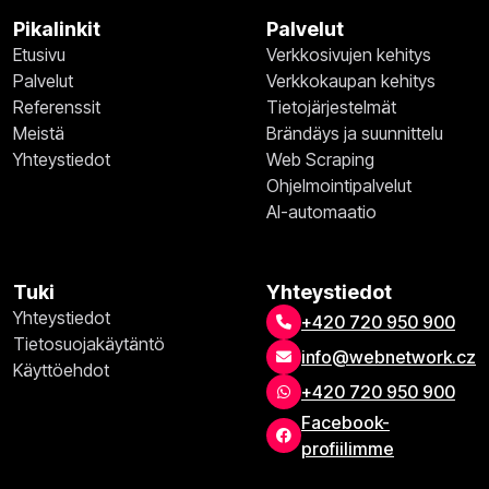
Pikalinkit
Palvelut
Etusivu
Verkkosivujen kehitys
Palvelut
Verkkokaupan kehitys
Referenssit
Tietojärjestelmät
Meistä
Brändäys ja suunnittelu
Yhteystiedot
Web Scraping
Ohjelmointipalvelut
AI-automaatio
Tuki
Yhteystiedot
Yhteystiedot
+420 720 950 900
Tietosuojakäytäntö
info@webnetwork.cz
Käyttöehdot
+420 720 950 900
Facebook-
profiilimme