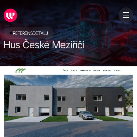
REFERENSDETALJ
Hus České Meziříčí